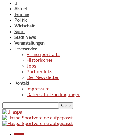
Aktuell
Termine
Politik
Wirtschaft
Sport
Stadt News
Veranstaltungen
Leserservice
Firmenportraits
Historisches
Jobs
Partnerlinks
Der Newsletter
Kontakt
Impressum
Datenschutzbedingungen
Aktuell