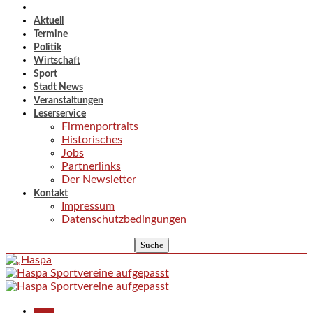
Aktuell
Termine
Politik
Wirtschaft
Sport
Stadt News
Veranstaltungen
Leserservice
Firmenportraits
Historisches
Jobs
Partnerlinks
Der Newsletter
Kontakt
Impressum
Datenschutzbedingungen
Aktuell