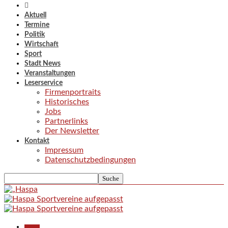
Aktuell
Termine
Politik
Wirtschaft
Sport
Stadt News
Veranstaltungen
Leserservice
Firmenportraits
Historisches
Jobs
Partnerlinks
Der Newsletter
Kontakt
Impressum
Datenschutzbedingungen
Aktuell