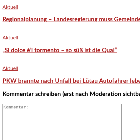
Aktuell
Regionalplanung – Landesregierung muss Gemeind
Aktuell
„Si dolce è’l tormento – so süß ist die Qual“
Aktuell
PKW brannte nach Unfall bei Lütau Autofahrer lebe
Kommentar schreiben (erst nach Moderation sichtb