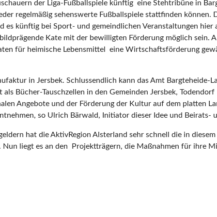
uschauern der Liga-Fußballspiele künftig eine Stehtribüne in B
ieder regelmäßig sehenswerte Fußballspiele stattfinden können. 
rd es künftig bei Sport- und gemeindlichen Veranstaltungen hi
sbildprägende Kate mit der bewilligten Förderung möglich sein. 
en für heimische Lebensmittel eine Wirtschaftsförderung gewäh
ufaktur in Jersbek. Schlussendlich kann das Amt Bargteheide-L
et als Bücher-Tauschzellen in den Gemeinden Jersbek, Todendor
alen Angebote und der Förderung der Kultur auf dem platten Lan
ntnehmen, so Ulrich Bärwald, Initiator dieser Idee und Beirats- 
eldern hat die AktivRegion Alsterland sehr schnell die in diese
Nun liegt es an den Projektträgern, die Maßnahmen für ihre Mi