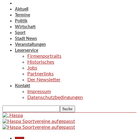
Aktuell
Termine
Politik
Wirtschaft
Sport
Stadt News
Veranstaltungen
Leserservice
Firmenportraits
Historisches
Jobs
Partnerlinks
Der Newsletter
Kontakt
Impressum
Datenschutzbedingungen
Aktuell