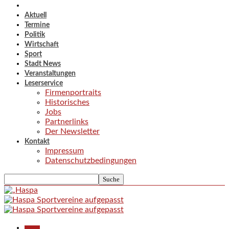
Aktuell
Termine
Politik
Wirtschaft
Sport
Stadt News
Veranstaltungen
Leserservice
Firmenportraits
Historisches
Jobs
Partnerlinks
Der Newsletter
Kontakt
Impressum
Datenschutzbedingungen
Aktuell