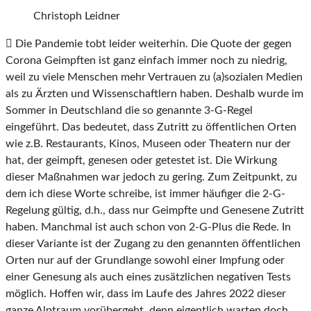
Christoph Leidner

Die Pandemie tobt leider weiterhin. Die Quote der gegen
Corona Geimpften ist ganz einfach
immer noch zu niedrig,
weil zu viele Menschen mehr Vertrauen zu (a)sozialen Medien
als zu
Ärzten und Wissenschaftlern haben. Deshalb wurde im
Sommer in Deutschland die so genannte
3-G-Regel
eingeführt. Das bedeutet, dass Zutritt zu öffentlichen Orten
wie z.B. Restaurants, Ki
nos, Museen oder Theatern nur der
hat, der geimpft, genesen oder getestet ist. Die Wirkung
dieser Maßnahmen war jedoch zu gering. Zum Zeitpunkt, zu
dem ich diese Worte schreibe, ist
immer häufiger die 2-G-
Regelung gültig, d.h., dass nur Geimpfte und Genesene Zutritt
haben.
Manchmal ist auch schon von 2-G-Plus die Rede. In
dieser Variante ist der Zugang zu den ge
nannten öffentlichen
Orten nur auf der Grundlange sowohl einer Impfung oder
einer Genesung
als auch eines zusätzlichen negativen Tests
möglich. Hoffen wir, dass im Laufe des Jahres 2022
dieser
ganze Alptraum vorübergeht, denn eigentlich warten doch