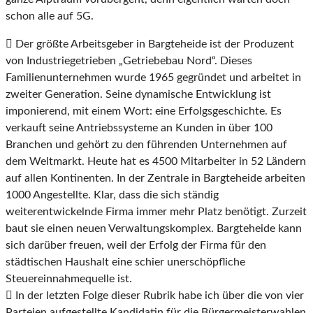
schon alle auf 5G.

Der größte Arbeitsgeber in Bargteheide ist der Produzent
von Industriegetrieben „Getriebebau
Nord“. Dieses
Familienunternehmen wurde 1965 gegründet und arbeitet in
zweiter Generation.
Seine dynamische Entwicklung ist
imponierend, mit einem Wort: eine Erfolgsgeschichte. Es
ver
kauft seine Antriebssysteme an Kunden in über 100
Branchen und gehört zu den führenden
Unternehmen auf
dem Weltmarkt. Heute hat es 4500 Mitarbeiter in 52 Ländern
auf allen Konti
nenten. In der Zentrale in Bargteheide arbeiten
1000 Angestellte. Klar, dass die sich ständig
weiterentwickelnde Firma immer mehr Platz benötigt. Zurzeit
baut sie einen neuen Verwaltungs
komplex. Bargteheide kann
sich darüber freuen, weil der Erfolg der Firma für den
städtischen
Haushalt eine schier unerschöpfliche
Steuereinnahmequelle ist.

In der letzten Folge dieser Rubrik habe ich über die von vier
Parteien aufgestellte Kandidatin für
die Bürgermeisterwahlen