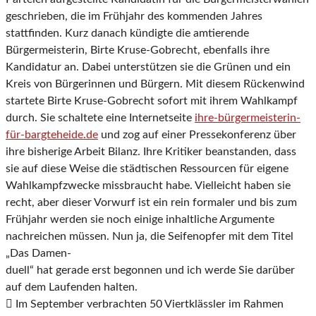
geschrieben, die im Frühjahr des kommenden Jahres
stattfinden. Kurz
danach kündigte die amtierende
Bürgermeisterin, Birte Kruse-Gobrecht, ebenfalls ihre
Kandida
tur an. Dabei unterstützen sie die Grünen und ein
Kreis von Bürgerinnen und Bürgern. Mit diesem
Rückenwind
startete Birte Kruse-Gobrecht sofort mit ihrem Wahlkampf
durch. Sie schaltete eine
Internetseite
ihre-bürgermeisterin-
für-bargteheide.de
und zog auf einer Pressekonfe
renz über
ihre bisherige Arbeit Bilanz. Ihre Kritiker beanstanden, dass
sie auf diese Weise die
städtischen Ressourcen für eigene
Wahlkampfzwecke missbraucht habe. Vielleicht haben sie
recht, aber dieser Vorwurf ist ein rein formaler und bis zum
Frühjahr werden sie noch einige
inhaltliche Argumente
nachreichen müssen. Nun ja, die Seifenopfer mit dem Titel
„Das Damen-
duell“ hat gerade erst begonnen und ich werde Sie darüber
auf dem Laufenden halten.

Im September verbrachten 50 Viertklässler im Rahmen