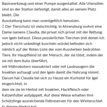
Basiswerkzeug und einer Pumpe
ausgestattet. Alle Utensilien
sind an der Station befestigt, damit alles an seinem Platz
bleibt. Die
Ausstattung kann man unentgeltlich benutzen.

Der Tierschutz ist vielschichtig. In Ahrensburg wohnt eine
Dame namens Claudia, die privat sich
privat mit der Rettung
von Igeln befasst. Diese possierlichen Tierchen (mit denen ich
jedoch nicht unbedingt kuscheln würde) befinden sich
nämlich auf der Roten Liste der vom Aussterben be
drohten
Tiere. Ihr Hauptfeind ist der Mensch, der sie tötet, indem der
sie mit dem Auto überfährt,
mit Mährobotern massakriert oder mit Laubsaugern die
Insekten aufsaugt und den Igeln damit
die Nahrung nimmt.
Darum hat Claudia bei sich zu Hause ein Kurhotel für Igel
eingerichtet, in
dem sie sie im Herbst mit Insekten, Hackfleisch oder
Katzenfutter aufpäppelt. Auf diese Weise
erhalten ihre
Schützlinge ausreichende Fettreserven für den Winterschlaf.
In diesem Herbst hat