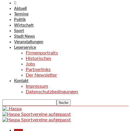
Aktuell
Termine
Politik
Wirtschaft
Sport
Stadt News
Veranstaltungen
Leserservice
Firmenportraits
Historisches
Jobs
Partnerlinks
Der Newsletter
Kontakt
Impressum
Datenschutzbedingungen
Aktuell