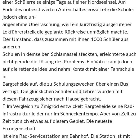
einer Schülerreise einige Tage auf einer
Nordseeinsel. Am
Ende des unbeschwerten Aufenthaltes erwartete die Schüler
jedoch eine un-
angenehme Überraschung, weil ein kurzfristig ausgerufener
Lokführerstreik die geplante Rück
reise unmöglich machte.
Der Umstand, dass zusammen mit ihnen 1000 Schüler aus
anderen
Schulen in demselben Schlamassel steckten, erleichterte auch
nicht gerade die Lösung des
Problems. Ein Vater kam jedoch
auf die rettende Idee und nahm Kontakt mit einer Fahrschule
in
Bargteheide auf, die zu Schulungszwecken über einen Bus
verfügt. Die glücklichen Schüler und
Lehrer wurden mit
diesem Fahrzeug sicher nach Hause gebracht.

Im Vergleich zu Żmigród entwickelt Bargteheide seine Rad-
Infrastruktur leider nur im Schne
ckentempo. Aber von Zeit zu
Zeit tut sich etwas auf diesem Gebiet. Die neueste
Errungenschaft
ist eine Rad-Servicestation am Bahnhof. Die Station ist mit