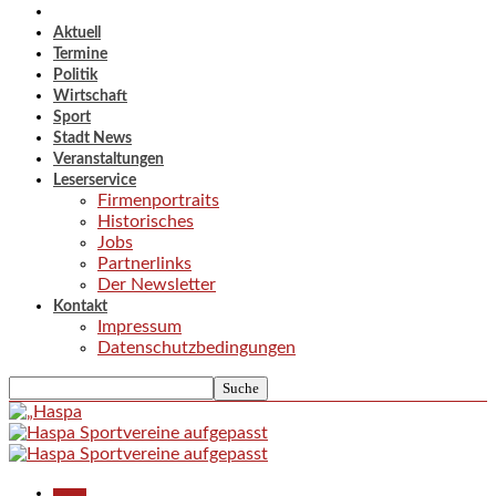
Aktuell
Termine
Politik
Wirtschaft
Sport
Stadt News
Veranstaltungen
Leserservice
Firmenportraits
Historisches
Jobs
Partnerlinks
Der Newsletter
Kontakt
Impressum
Datenschutzbedingungen
Aktuell