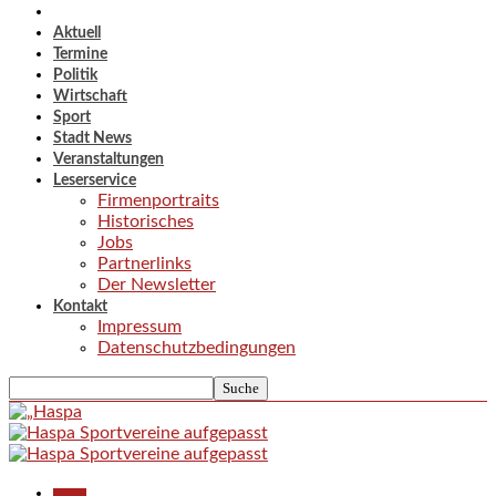
Aktuell
Termine
Politik
Wirtschaft
Sport
Stadt News
Veranstaltungen
Leserservice
Firmenportraits
Historisches
Jobs
Partnerlinks
Der Newsletter
Kontakt
Impressum
Datenschutzbedingungen
Aktuell