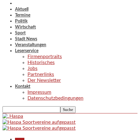
Aktuell
Termine
Politik
Wirtschaft
Sport
Stadt News
Veranstaltungen
Leserservice
Firmenportraits
Historisches
Jobs
Partnerlinks
Der Newsletter
Kontakt
Impressum
Datenschutzbedingungen
Aktuell