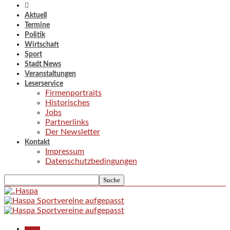
Aktuell
Termine
Politik
Wirtschaft
Sport
Stadt News
Veranstaltungen
Leserservice
Firmenportraits
Historisches
Jobs
Partnerlinks
Der Newsletter
Kontakt
Impressum
Datenschutzbedingungen
Aktuell