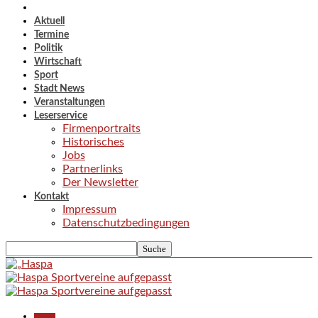
Aktuell
Termine
Politik
Wirtschaft
Sport
Stadt News
Veranstaltungen
Leserservice
Firmenportraits
Historisches
Jobs
Partnerlinks
Der Newsletter
Kontakt
Impressum
Datenschutzbedingungen
Aktuell