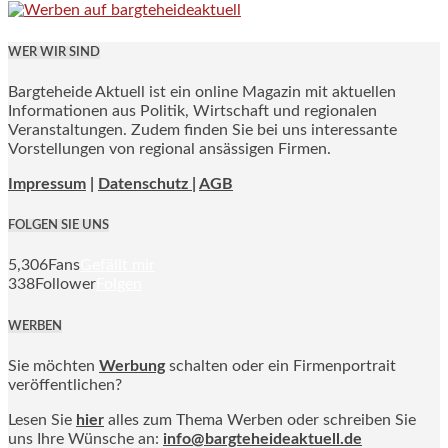
WER WIR SIND
Bargteheide Aktuell ist ein online Magazin mit aktuellen
Informationen aus Politik, Wirtschaft und regionalen
Veranstaltungen. Zudem finden Sie bei uns interessante
Vorstellungen von regional ansässigen Firmen.
Impressum
|
Datenschutz |
AGB
FOLGEN SIE UNS
5,306
Fans
Gefällt mir
338
Follower
Folgen
WERBEN
Sie möchten
Werbung
schalten oder ein Firmenportrait
veröffentlichen?
Lesen Sie
hier
alles zum Thema Werben oder schreiben Sie
uns Ihre Wünsche an:
info@bargteheideaktuell.de