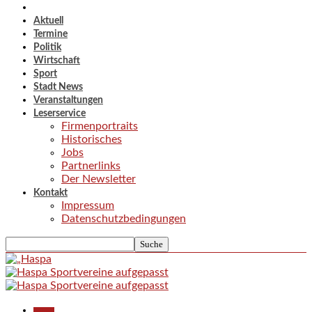
Aktuell
Termine
Politik
Wirtschaft
Sport
Stadt News
Veranstaltungen
Leserservice
Firmenportraits
Historisches
Jobs
Partnerlinks
Der Newsletter
Kontakt
Impressum
Datenschutzbedingungen
Aktuell