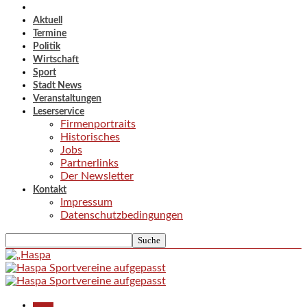
Aktuell
Termine
Politik
Wirtschaft
Sport
Stadt News
Veranstaltungen
Leserservice
Firmenportraits
Historisches
Jobs
Partnerlinks
Der Newsletter
Kontakt
Impressum
Datenschutzbedingungen
Aktuell