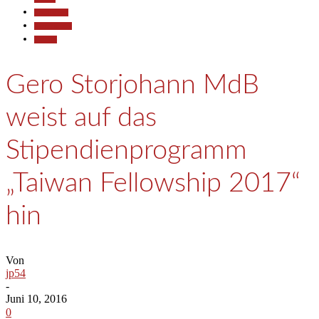
Gesellschaft
Kommunales
Termine
Gero Storjohann MdB
weist auf das
Stipendienprogramm
„Taiwan Fellowship 2017“
hin
Von
jp54
-
Juni 10, 2016
0