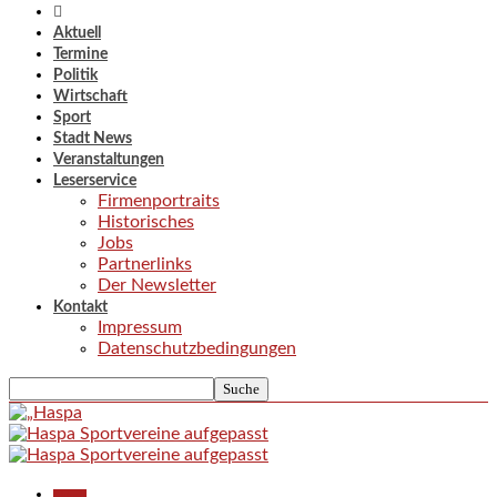
Aktuell
Termine
Politik
Wirtschaft
Sport
Stadt News
Veranstaltungen
Leserservice
Firmenportraits
Historisches
Jobs
Partnerlinks
Der Newsletter
Kontakt
Impressum
Datenschutzbedingungen
Aktuell