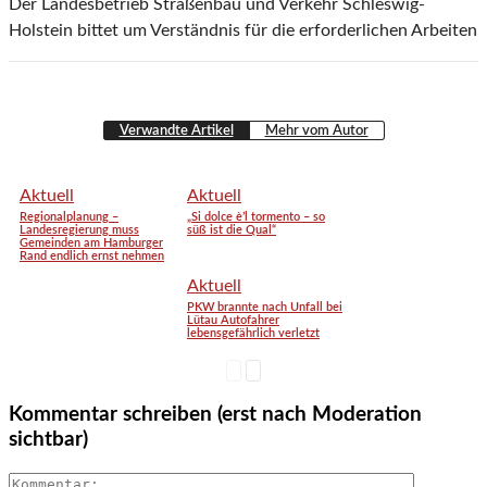
Der Landesbetrieb Straßenbau und Verkehr Schleswig-
Holstein bittet um Verständnis für die erforderlichen Arbeiten
Verwandte Artikel
Mehr vom Autor
Aktuell
Aktuell
Regionalplanung –
„Si dolce è’l tormento – so
Landesregierung muss
süß ist die Qual“
Gemeinden am Hamburger
Rand endlich ernst nehmen
Aktuell
PKW brannte nach Unfall bei
Lütau Autofahrer
lebensgefährlich verletzt
Kommentar schreiben (erst nach Moderation
sichtbar)