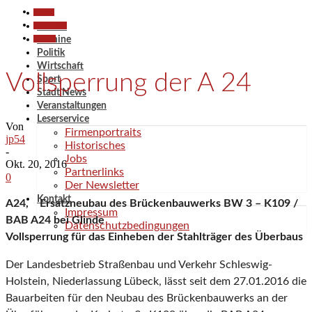
Aktuell
Gesellschaft
Aktuell
Termine
Termine
Politik
Wirtschaft
Vollsperrung der A 24
Sport
Stadt News
Veranstaltungen
Leserservice
Von
Firmenportraits
jp54
Historisches
-
Jobs
Okt. 20, 2016
Partnerlinks
0
Der Newsletter
Kontakt
A24, Ersatzneubau des Brückenbauwerks BW 3 – K109 /
Impressum
BAB A24 bei Glinde
Datenschutzbedingungen
Vollsperrung für das Einheben der Stahlträger des Überbaus
Der Landesbetrieb Straßenbau und Verkehr Schleswig-
Holstein, Niederlassung Lübeck, lässt seit dem 27.01.2016 die
Bauarbeiten für den Neubau des Brückenbauwerks an der