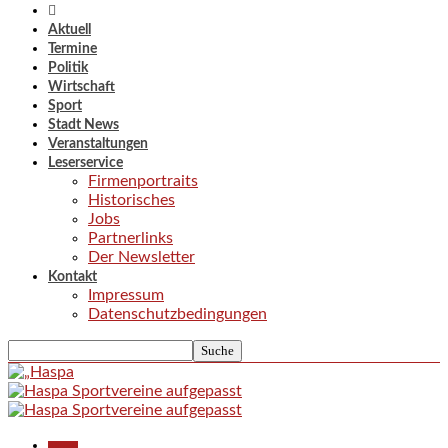
Aktuell
Termine
Politik
Wirtschaft
Sport
Stadt News
Veranstaltungen
Leserservice
Firmenportraits
Historisches
Jobs
Partnerlinks
Der Newsletter
Kontakt
Impressum
Datenschutzbedingungen
Aktuell