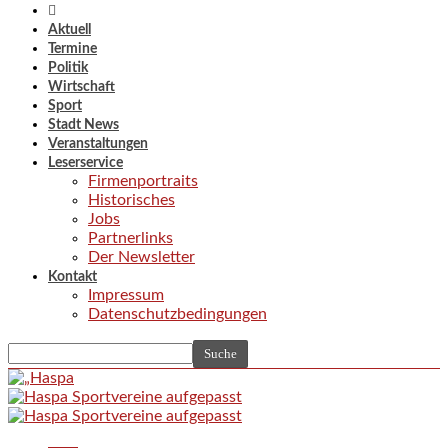
Aktuell
Termine
Politik
Wirtschaft
Sport
Stadt News
Veranstaltungen
Leserservice
Firmenportraits
Historisches
Jobs
Partnerlinks
Der Newsletter
Kontakt
Impressum
Datenschutzbedingungen