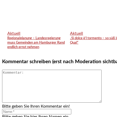
Aktuell
Aktuell
Regionalplanung – Landesregierung
„Si dolce è’l tormento – so süß i
muss Gemeinden am Hamburger Rand
Qual“
endlich ernst nehmen
Kommentar schreiben (erst nach Moderation sichtb
Bitte geben Sie Ihren Kommentar ein!
Bitte geben Sie hier Ihren Namen ein