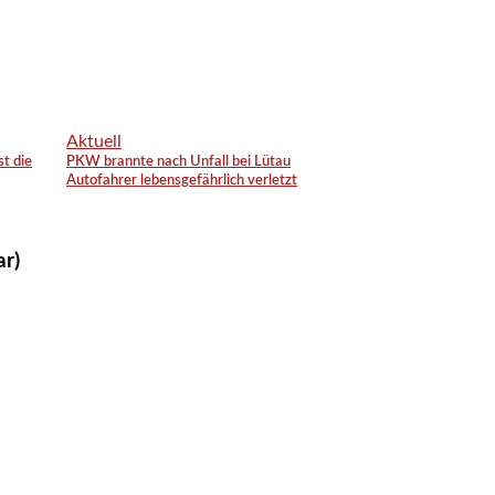
Aktuell
st die
PKW brannte nach Unfall bei Lütau
Autofahrer lebensgefährlich verletzt
ar)