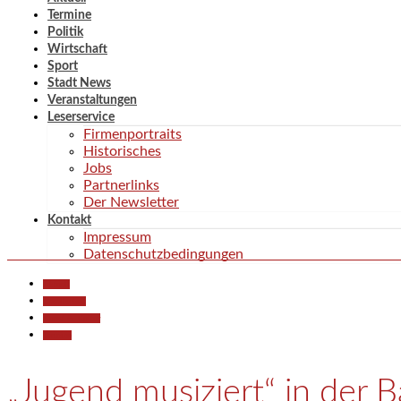
Termine
Politik
Wirtschaft
Sport
Stadt News
Veranstaltungen
Leserservice
Firmenportraits
Historisches
Jobs
Partnerlinks
Der Newsletter
Kontakt
Impressum
Datenschutzbedingungen
Aktuell
Gesellschaft
Kunst & Kultur
Termine
„Jugend musiziert“ in der B