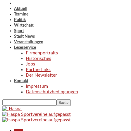
Aktuell
Termine
Politik
Wirtschaft
Sport
Stadt News
Veranstaltungen
Leserservice
Firmenportraits
Historisches
Jobs
Partnerlinks
Der Newsletter
Kontakt
Impressum
Datenschutzbedingungen
Aktuell