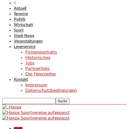
Aktuell
Termine
Politik
Wirtschaft
Sport
Stadt News
Veranstaltungen
Leserservice
Firmenportraits
Historisches
Jobs
Partnerlinks
Der Newsletter
Kontakt
Impressum
Datenschutzbedingungen
Aktuell