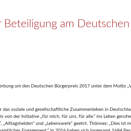
 Beteiligung am Deutschen 
erbung um den Deutschen Bürgerpreis 2017 unter dem Motto „
V
für das soziale und gesellschaftliche Zusammenleben in Deutsch
on der Initiative „für mich. für uns. für alle.“ ins Leben geru
 „Alltagshelden“ und „Lebenswerk“ geehrt. Thönnes: „Dies ist 
enamtliches Engagement.“ In 2016 haben sich insgesamt 1684 Pe