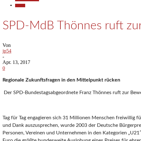
Termine
SPD-MdB Thönnes ruft zur
Von
jp54
-
Apr. 13, 2017
0
Regionale Zukunftsfragen in den Mittelpunkt rücken
Der SPD-Bundestagsabgeordnete Franz Thönnes ruft zur Bew
Tag für Tag engagieren sich 31 Millionen Menschen freiwillig 
und Dank auszusprechen, wurde 2003 der Deutsche Bürgerpreis v
Personen, Vereinen und Unternehmen in den Kategorien „U21″,
Euro die größte bundesweite Auslobung eines Preises für ehr