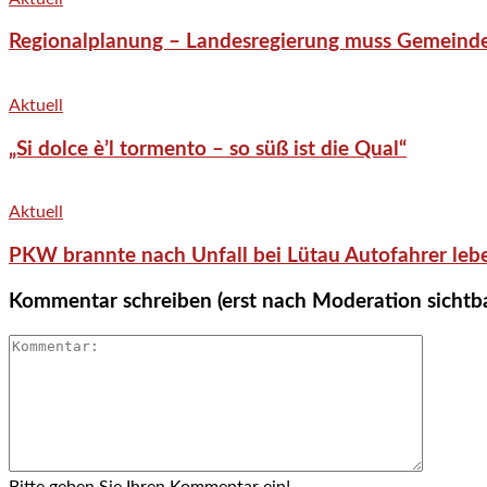
Regionalplanung – Landesregierung muss Gemeind
Aktuell
„Si dolce è’l tormento – so süß ist die Qual“
Aktuell
PKW brannte nach Unfall bei Lütau Autofahrer lebe
Kommentar schreiben (erst nach Moderation sichtb
Bitte geben Sie Ihren Kommentar ein!