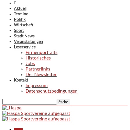
Aktuell
Termine
Politik
Wirtschaft
Sport
Stadt News
Veranstaltungen
Leserservice
Firmenportraits
Historisches
Jobs
Partnerlinks
Der Newsletter
Kontakt
Impressum
Datenschutzbedingungen
Aktuell