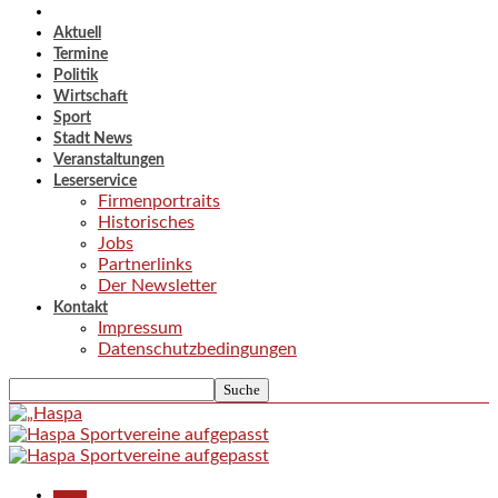
Aktuell
Termine
Politik
Wirtschaft
Sport
Stadt News
Veranstaltungen
Leserservice
Firmenportraits
Historisches
Jobs
Partnerlinks
Der Newsletter
Kontakt
Impressum
Datenschutzbedingungen
Aktuell