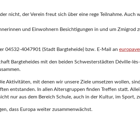
 oder nicht, der Verein freut sich über eine rege Teilnahme. Au
erinnen und Einwohnern Besichtigungen in und um Zmigrod zu 
er 04532-4047901 (Stadt Bargteheide) bzw. E-Mail an
europave
haft Bargteheides mit den beiden Schwesterstädten Déville-lès
zusammen.
e Aktivitäten, mit denen wir unsere Ziele umsetzen wollen, sind 
ten entstanden. In allen Altersgruppen finden Treffen statt. All
cht nur aus dem Bereich Schule, auch in der Kultur, im Sport, z
ragen, dass Europa weiter zusammenwächst.