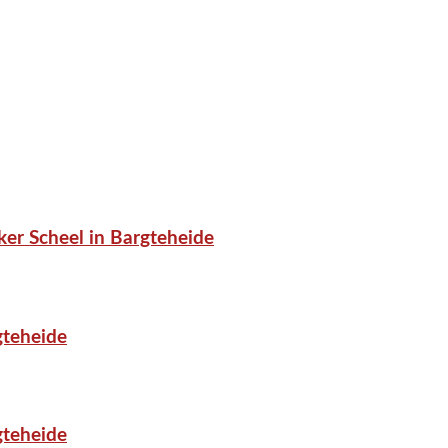
er Scheel in Bargteheide
gteheide
gteheide