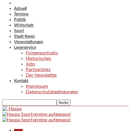
Aktuell
Termine
Politik
Wirtschaft
Sport
Stadt News
Veranstaltungen
Leserservice
Firmenportraits
Historisches
Jobs
Partnerlinks
Der Newsletter
Kontakt
Impressum
Datenschutzbedingungen
Aktuell