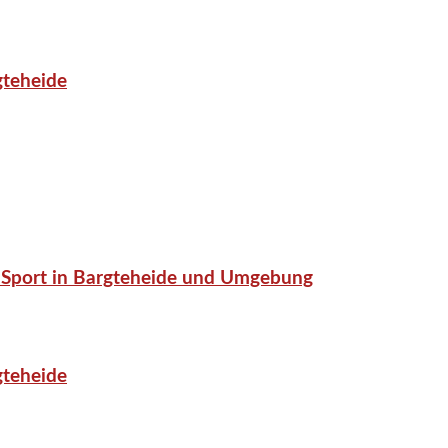
gteheide
or-Sport in Bargteheide und Umgebung
gteheide