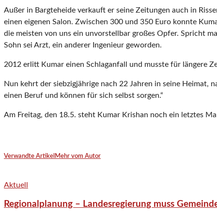
Außer in Bargteheide verkauft er seine Zeitungen auch in Rissen,
einen eigenen Salon. Zwischen 300 und 350 Euro konnte Kumar 
die meisten von uns ein unvorstellbar großes Opfer. Spricht man
Sohn sei Arzt, ein anderer Ingenieur geworden.
2012 erlitt Kumar einen Schlaganfall und musste für längere Z
Nun kehrt der siebzigjährige nach 22 Jahren in seine Heimat, na
einen Beruf und können für sich selbst sorgen.“
Am Freitag, den 18.5. steht Kumar Krishan noch ein letztes M
Verwandte Artikel
Mehr vom Autor
Aktuell
Regionalplanung – Landesregierung muss Gemeind