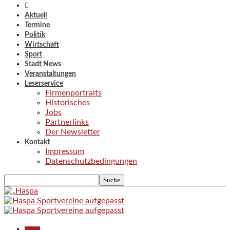
Aktuell
Termine
Politik
Wirtschaft
Sport
Stadt News
Veranstaltungen
Leserservice
Firmenportraits
Historisches
Jobs
Partnerlinks
Der Newsletter
Kontakt
Impressum
Datenschutzbedingungen
Aktuell