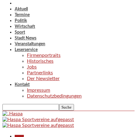
Aktuell
Termine
Politik
Wirtschaft
Sport
Stadt News
Veranstaltungen
Leserservice
Firmenportraits
Historisches
Jobs
Partnerlinks
Der Newsletter
Kontakt
Impressum
Datenschutzbedingungen
Aktuell