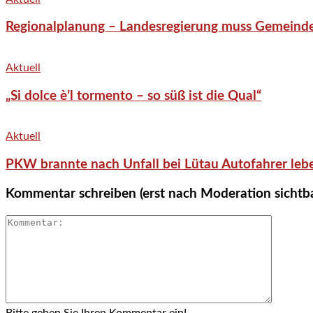
Regionalplanung – Landesregierung muss Gemeind
Aktuell
„Si dolce è’l tormento – so süß ist die Qual“
Aktuell
PKW brannte nach Unfall bei Lütau Autofahrer lebe
Kommentar schreiben (erst nach Moderation sichtb
Bitte geben Sie Ihren Kommentar ein!