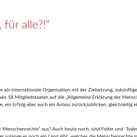
für alle?!“
als internationale Organisation mit der Zielsetzung, zukünftig
amals 58 Mitgliedstaaten auf die „Allgemeine Erklärung der Mens
ein Erfolg aber auch ein Anlass zurückzublicken, gleichzeitig 
r Menschenrechte“ aus? Auch heute noch, sind Folter und Todess
ber solange es noch ein Land gibt, welches die Menschenrechte m