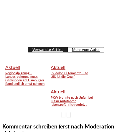
Verwandte Artikel
Mehr vom Autor
Aktuell
Aktuell
Regionalplanung –
„Si dolce è’l tormento – so
Landesregierung muss
süß ist die Qual“
Gemeinden am Hamburger
Rand endlich ernst nehmen
Aktuell
PKW brannte nach Unfall bei
Lütau Autofahrer
lebensgefährlich verletzt
Kommentar schreiben (erst nach Moderation