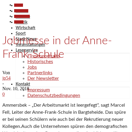
Aktuell
Gesellschaft
Aktuell
Kommunales
Termine
Termine
Politik
Wirtschaft
Sport
Jobmesse in der Anne-
Stadt News
Veranstaltungen
Leserservice
Frank-Schule
Firmenportraits
Historisches
Jobs
Von
Partnerlinks
jp54
Der Newsletter
-
Kontakt
Nov. 10, 2018
Impressum
0
Datenschutzbedingungen
Ammersbek – „Der Arbeitsmarkt ist leergefegt“, sagt Marcel
Fell, Leiter der Anne-Frank-Schule in Bargteheide. Das spüre
er bei seinen Schülern wie auch bei der Rekrutierung neuer
Kollegen.Auch die Unternehmen spüren den demografischen