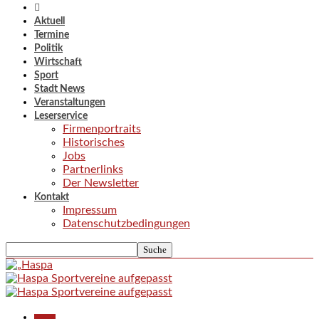
Aktuell
Termine
Politik
Wirtschaft
Sport
Stadt News
Veranstaltungen
Leserservice
Firmenportraits
Historisches
Jobs
Partnerlinks
Der Newsletter
Kontakt
Impressum
Datenschutzbedingungen
Aktuell