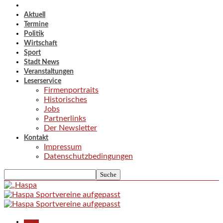
Aktuell
Termine
Politik
Wirtschaft
Sport
Stadt News
Veranstaltungen
Leserservice
Firmenportraits
Historisches
Jobs
Partnerlinks
Der Newsletter
Kontakt
Impressum
Datenschutzbedingungen
Aktuell