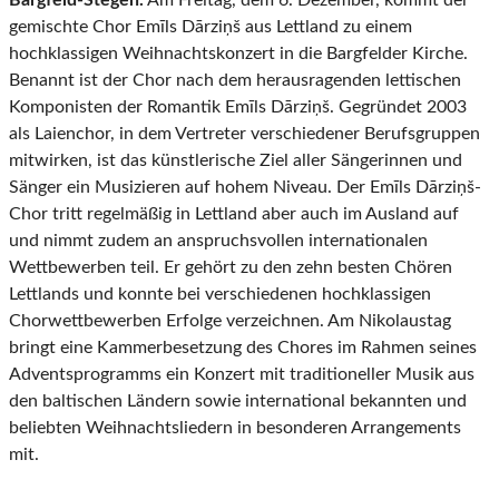
Bargfeld-Stegen
.
Am Freitag, dem 6. Dezember, kommt der
gemischte Chor Emīls Dārziņš aus Lettland zu einem
hochklassigen Weihnachtskonzert in die Bargfelder Kirche.
Benannt ist der Chor nach dem herausragenden lettischen
Komponisten der Romantik Emīls Dārziņš. Gegründet 2003
als Laienchor, in dem Vertreter verschiedener Berufsgruppen
mitwirken, ist das künstlerische Ziel aller Sängerinnen und
Sänger ein Musizieren auf hohem Niveau. Der Emīls Dārziņš-
Chor tritt regelmäßig in Lettland aber auch im Ausland auf
und nimmt zudem an anspruchsvollen internationalen
Wettbewerben teil. Er gehört zu den zehn besten Chören
Lettlands und konnte bei verschiedenen hochklassigen
Chorwettbewerben Erfolge verzeichnen. Am Nikolaustag
bringt eine Kammerbesetzung des Chores im Rahmen seines
Adventsprogramms ein Konzert mit traditioneller Musik aus
den baltischen Ländern sowie international bekannten und
beliebten Weihnachtsliedern in besonderen Arrangements
mit.