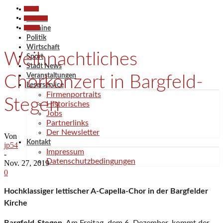
Aktuell
Gesellschaft
Aktuell
Termine
Termine
Politik
Wirtschaft
Weihnachtliches
Sport
Stadt News
Veranstaltungen
Chorkonzert in Bargfeld-
Leserservice
Firmenportraits
Stegen
Historisches
Jobs
Partnerlinks
Der Newsletter
Von
Kontakt
jp54
Impressum
-
Datenschutzbedingungen
Nov. 27, 2019
0
Hochklassiger lettischer A-Capella-Chor in der Bargfelder
Kirche