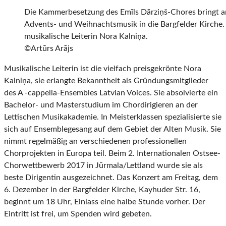
Die Kammerbesetzung des Emīls Dārziņš-Chores bringt a
Advents- und Weihnachtsmusik in die Bargfelder Kirche. 
musikalische Leiterin Nora Kalniņa.
©Artūrs Arājs
Musikalische Leiterin ist die vielfach preisgekrönte Nora
Kalniņa, sie erlangte Bekanntheit als Gründungsmitglieder
des A -cappella-Ensembles Latvian Voices. Sie absolvierte ein
Bachelor- und Masterstudium im Chordirigieren an der
Lettischen Musikakademie. In Meisterklassen spezialisierte sie
sich auf Ensemblegesang auf dem Gebiet der Alten Musik. Sie
nimmt regelmäßig an verschiedenen professionellen
Chorprojekten in Europa teil. Beim 2. Internationalen Ostsee-
Chorwettbewerb 2017 in Jūrmala/Lettland wurde sie als
beste Dirigentin ausgezeichnet. Das Konzert am Freitag, dem
6. Dezember in der Bargfelder Kirche, Kayhuder Str. 16,
beginnt um 18 Uhr, Einlass eine halbe Stunde vorher. Der
Eintritt ist frei, um Spenden wird gebeten.