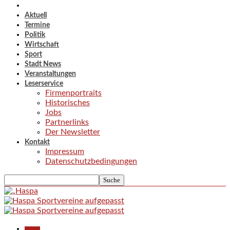
Aktuell
Termine
Politik
Wirtschaft
Sport
Stadt News
Veranstaltungen
Leserservice
Firmenportraits
Historisches
Jobs
Partnerlinks
Der Newsletter
Kontakt
Impressum
Datenschutzbedingungen
Aktuell