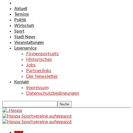
Aktuell
Termine
Politik
Wirtschaft
Sport
Stadt News
Veranstaltungen
Leserservice
Firmenportraits
Historisches
Jobs
Partnerlinks
Der Newsletter
Kontakt
Impressum
Datenschutzbedingungen
Aktuell