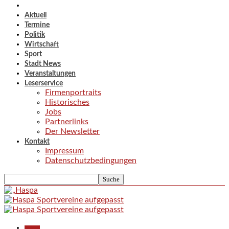
Aktuell
Termine
Politik
Wirtschaft
Sport
Stadt News
Veranstaltungen
Leserservice
Firmenportraits
Historisches
Jobs
Partnerlinks
Der Newsletter
Kontakt
Impressum
Datenschutzbedingungen
Aktuell