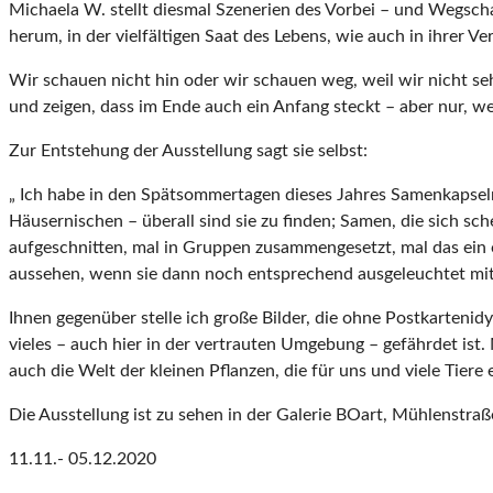
Michaela W. stellt diesmal Szenerien des Vorbei – und Wegsch
herum, in der vielfältigen Saat des Lebens, wie auch in ihrer Ve
Wir schauen nicht hin oder wir schauen weg, weil wir nicht 
und zeigen, dass im Ende auch ein Anfang steckt – aber nur, 
Zur Entstehung der Ausstellung sagt sie selbst:
„ Ich habe in den Spätsommertagen dieses Jahres Samenkapsel
Häusernischen – überall sind sie zu finden; Samen, die sich sc
aufgeschnitten, mal in Gruppen zusammengesetzt, mal das ein
aussehen, wenn sie dann noch entsprechend ausgeleuch
tet mi
Ihnen gegenüber stelle ich große Bilder, die ohne Postkarteni
v
ieles – auch hier in der vertrauten Umgebung – gefährdet is
auch die Welt der kleinen Pflanzen, die für uns und viele Tiere
Die Ausstellung ist zu sehen in der Galerie
BOart,
Mühlenstraß
11.11.- 05.12.2020