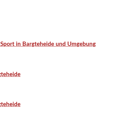
or-Sport in Bargteheide und Umgebung
gteheide
gteheide