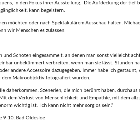
auens, in den Fokus ihrer Ausstellung. Die Aufdeckung der tie
rgänglichkeit, kann begeistern.
sehen möchten oder nach Spektakulärem Ausschau halten. Michae
wenn wir Menschen es zulassen.
n und Schoten eingesammelt, an denen man sonst vielleicht ach
heinbar unbekümmert verbreiten, wenn man sie lässt. Stunden hab
 oder andere Accessoire dazugegeben. Immer habe ich gestaunt,
t dem Makroobjektiv fotogr
afier
t wurden.
dylle daherkommen. Szenerien, die mich berührt haben, durchaus 
t. Mit dem Verlust von Menschlichkeit und Empathie, mit dem al
 enorm wichtig ist. Ich kann nicht mehr sorglos sein.“
e 9-10,
Bad Oldesloe