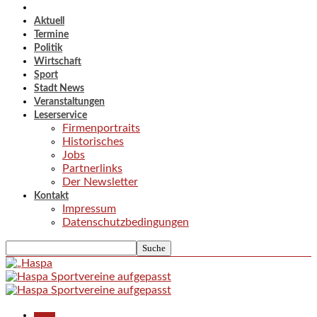
Aktuell
Termine
Politik
Wirtschaft
Sport
Stadt News
Veranstaltungen
Leserservice
Firmenportraits
Historisches
Jobs
Partnerlinks
Der Newsletter
Kontakt
Impressum
Datenschutzbedingungen
Aktuell