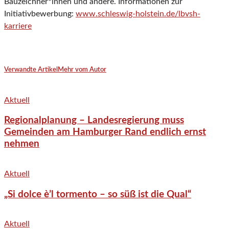
Bauzeichner*innen und andere. Informationen zur
Initiativbewerbung:
www.schleswig-holstein.de/lbvsh-
karriere
Verwandte Artikel
Mehr vom Autor
Aktuell
Regionalplanung – Landesregierung muss
Gemeinden am Hamburger Rand endlich ernst
nehmen
Aktuell
„Si dolce è’l tormento – so süß ist die Qual“
Aktuell