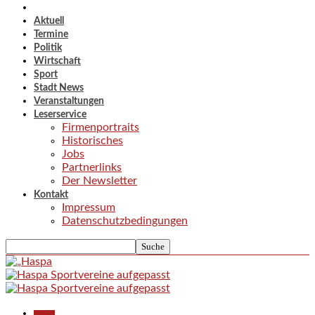
Aktuell
Termine
Politik
Wirtschaft
Sport
Stadt News
Veranstaltungen
Leserservice
Firmenportraits
Historisches
Jobs
Partnerlinks
Der Newsletter
Kontakt
Impressum
Datenschutzbedingungen
Aktuell