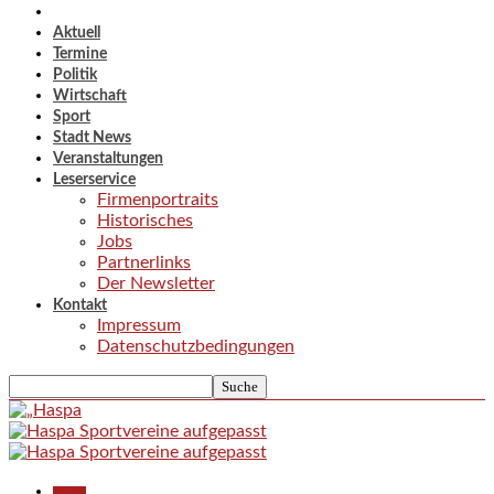
Aktuell
Termine
Politik
Wirtschaft
Sport
Stadt News
Veranstaltungen
Leserservice
Firmenportraits
Historisches
Jobs
Partnerlinks
Der Newsletter
Kontakt
Impressum
Datenschutzbedingungen
Aktuell