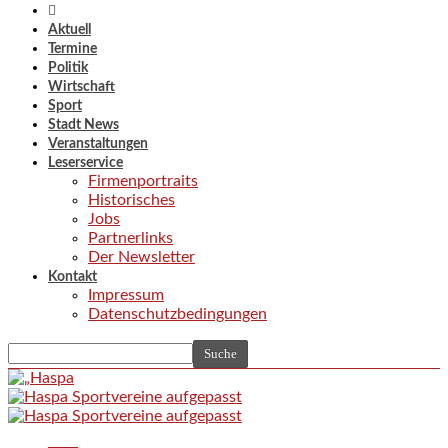
Aktuell
Termine
Politik
Wirtschaft
Sport
Stadt News
Veranstaltungen
Leserservice
Firmenportraits
Historisches
Jobs
Partnerlinks
Der Newsletter
Kontakt
Impressum
Datenschutzbedingungen