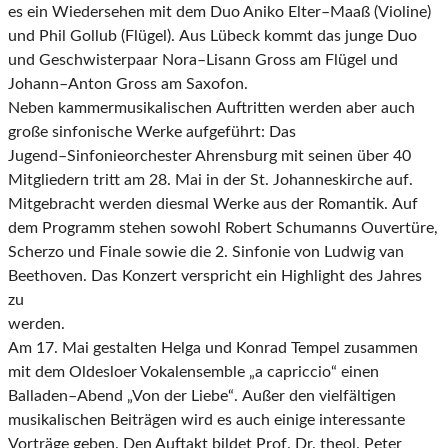
es ein Wiedersehen mit dem Duo Aniko
Elter
–
Maaß (Violine)
und Phil Gollub (
Flügel
)
.
Aus Lübeck kommt das junge Duo
und
Geschwisterpaar
Nora
–
Lisann Gross am Flügel und
Johann
–
Anton Gross am
Saxofon
.
Neben
kammermusikalischen
Auftritten
werden
aber
auch
große
sinfonische
Werke
aufgeführt: Das
Jugend
–
Sinfonieorchester Ahrensburg mit seinen über 40
Mitgliedern tritt am
28. Mai in der St. Johanneskirche auf.
Mitgebracht werden diesmal Werke aus der Romantik.
Auf
dem Programm stehen sowohl Robert Schumanns Ouvertüre,
Scherzo und Fin
ale sowie
die 2. Sinfonie
von
Ludwig van
Beethoven. Das Konzert verspricht ein Highlight des Jahres
zu
werden.
Am 17. Mai gestalte
n
Helga und Konrad Tempel zusammen
mit dem Oldesloer Vokalensemble
„a capriccio“ einen
Balladen
–
Abe
nd „Von der Liebe“
.
Außer den vielfältigen
musikalischen Beiträgen wird es auch einige interessante
Vorträge
geben. Den Auftakt
bildet Prof.
Dr. theol. Peter