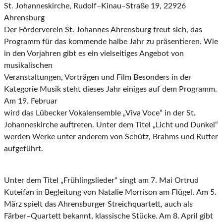
St. Johanneskirche, Rudolf
–
Kinau
–
Straße 19, 22926
Ahrensburg
Der Förderverein St. Johannes Ahrensburg freut sich, das
Programm für das kommende halbe
Jahr zu präsentieren. Wie
in den Vorjahren
g
ibt es ein vielseitiges Angebot von
musikalischen
Veranstaltungen, Vorträgen und Film
B
esonders in der
Kategorie Musik steh
t dieses Jahr einiges auf dem Programm.
Am 19. Februar
wird das Lübecker Vokalensemble „Viva Voce“
in der
St.
Johanneskirche auftreten. Unter dem
Titel „Licht und Dunkel“
werden Werke unter anderem von Schütz, Brahms und Rutter
aufgeführt.
Unter dem Titel
„Frühlingslieder“ singt am 7.
Mai Ortrud
Kuteifan in Begleitung von Natalie
Morrison am
Flügel.
Am 5.
März spielt das Ahrensburger Streichquartett, auch als
Färber
–
Quartett
bekannt, klassische
Stücke. Am 8. April gibt