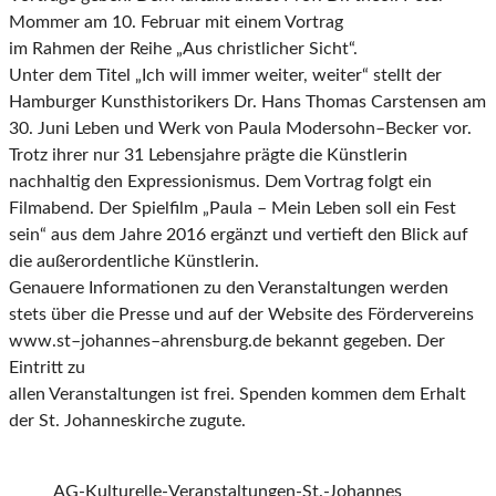
Mommer am 10. Februar mit einem Vortrag
im Rahmen der Reihe „Aus christlicher Sicht“.
Unter dem
Titel „Ich will immer weiter, weiter“ stellt der
Hamburger Kunsthistorikers Dr. Hans
Thomas Carstensen am
30. Juni Leben und Werk von Paula Modersohn
–
Becker vor.
Trotz ihrer
nur 31 Lebensjahre prägte die Künstlerin
nachhaltig den
Expressionismus.
Dem Vortr
ag folgt
ein
Filmabend. Der Spielfilm
„Paula
–
Mein Leben soll ein Fest
sein“ aus dem Jahre 2016
ergänzt und vertieft den Blick auf
die außerordentliche Künstlerin.
Genauere Informationen zu den Veranstaltungen werden
stets über die Presse und auf der
Web
site des Fördervereins
www.st
–
johannes
–
ahrensburg.de bekannt gegeben. Der
Eintritt zu
allen Veranstaltungen ist frei. Spenden kommen dem Erhalt
der St. Johanneskirche zugute.
AG-Kulturelle-Veranstaltungen-St.-Johannes