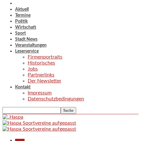
Aktuell
Termine
Politik
Wirtschaft
Sport
Stadt News
Veranstaltungen
Leserservice
Firmenportraits
Historisches
Jobs
Partnerlinks
Der Newsletter
Kontakt
Impressum
Datenschutzbedingungen
Aktuell