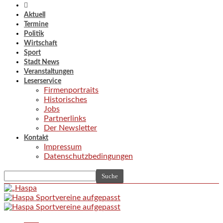
Aktuell
Termine
Politik
Wirtschaft
Sport
Stadt News
Veranstaltungen
Leserservice
Firmenportraits
Historisches
Jobs
Partnerlinks
Der Newsletter
Kontakt
Impressum
Datenschutzbedingungen