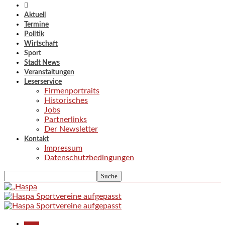
Aktuell
Termine
Politik
Wirtschaft
Sport
Stadt News
Veranstaltungen
Leserservice
Firmenportraits
Historisches
Jobs
Partnerlinks
Der Newsletter
Kontakt
Impressum
Datenschutzbedingungen
Aktuell