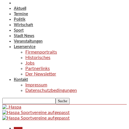
Aktuell
Termine
Politik
Wirtschaft
Sport
Stadt News
Veranstaltungen
Leserservice
Firmenportraits
Historisches
Jobs
Partnerlinks
Der Newsletter
Kontakt
Impressum
Datenschutzbedingungen
Aktuell