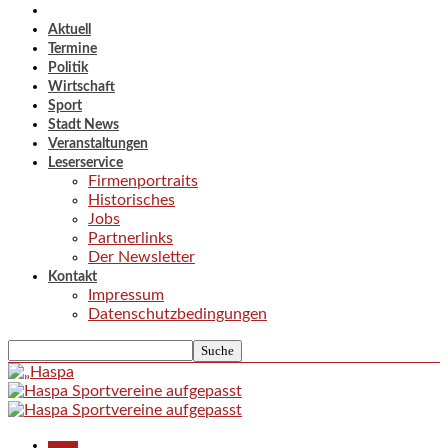
Aktuell
Termine
Politik
Wirtschaft
Sport
Stadt News
Veranstaltungen
Leserservice
Firmenportraits
Historisches
Jobs
Partnerlinks
Der Newsletter
Kontakt
Impressum
Datenschutzbedingungen
Aktuell