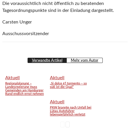
Die voraussichtlich nicht öffentlich zu beratenden
Tagesordnungspunkte sind in der Einladung dargestellt.
Carsten Unger
Ausschussvorsitzender
Verwandte Artikel
Mehr vom Autor
Aktuell
Aktuell
Regionalplanung –
„Si dolce è’l tormento – so
Landesregierung muss
süß ist die Qual“
Gemeinden am Hamburger
Rand endlich ernst nehmen
Aktuell
PKW brannte nach Unfall bei
Lütau Autofahrer
lebensgefährlich verletzt