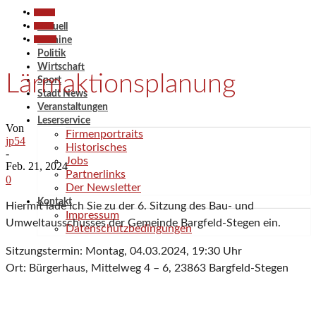
Aktuell
Politik
Aktuell
Termine
Termine
Politik
Wirtschaft
Lärmaktionsplanung
Sport
Stadt News
Veranstaltungen
Leserservice
Von
Firmenportraits
jp54
Historisches
-
Jobs
Feb. 21, 2024
Partnerlinks
0
Der Newsletter
Kontakt
Hiermit lade ich Sie zu der 6. Sitzung des Bau- und
Impressum
Umweltausschusses der Gemeinde Bargfeld-Stegen ein.
Datenschutzbedingungen
Sitzungstermin: Montag, 04.03.2024, 19:30 Uhr
Ort: Bürgerhaus, Mittelweg 4 – 6, 23863 Bargfeld-Stegen