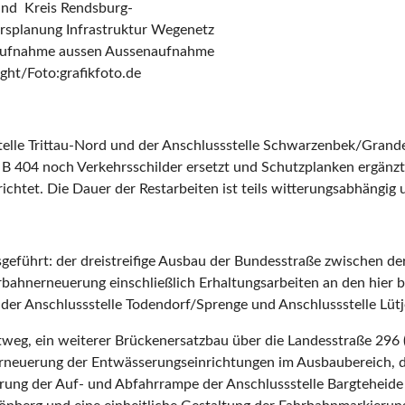
und Kreis Rendsburg-
rsplanung Infrastruktur Wegenetz
aufnahme aussen Aussenaufnahme
ht/Foto:grafikfoto.de
stelle Trittau-Nord und der Anschlussstelle Schwarzenbek/Gran
 404 noch Verkehrsschilder ersetzt und Schutzplanken ergänzt.
erichtet. Die Dauer der Restarbeiten ist teils witterungsabhän
führt: der dreistreifige Ausbau der Bundesstraße zwischen der
bahnerneuerung einschließlich Erhaltungsarbeiten an den hier 
er Anschlussstelle Todendorf/Sprenge und Anschlussstelle Lüt
stweg, ein weiterer Brückenersatzbau über die Landesstraße 296 
Erneuerung der Entwässerungseinrichtungen im Ausbaubereich, d
ung der Auf- und Abfahrrampe der Anschlussstelle Bargteheide 