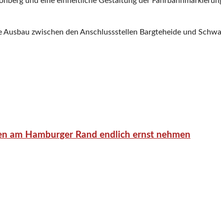
önberg und eine einheitliche Gestaltung der Fahrbahnmarkierun
ifige Ausbau zwischen den Anschlussstellen Bargteheide und Sch
en am Hamburger Rand endlich ernst nehmen