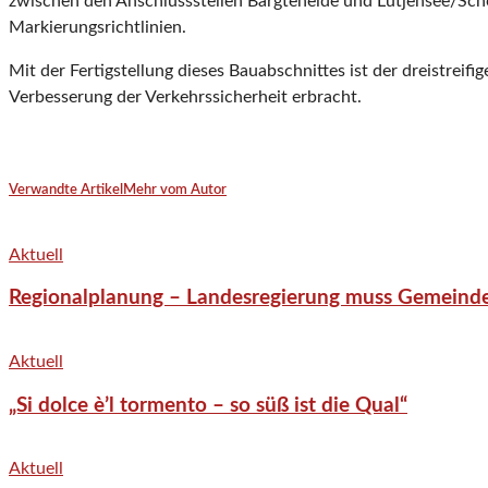
zwischen den Anschlussstellen Bargteheide und Lütjensee/Sch
Markierungsrichtlinien.
Mit der Fertigstellung dieses Bauabschnittes ist der dreistre
Verbesserung der Verkehrssicherheit erbracht.
Verwandte Artikel
Mehr vom Autor
Aktuell
Regionalplanung – Landesregierung muss Gemeind
Aktuell
„Si dolce è’l tormento – so süß ist die Qual“
Aktuell