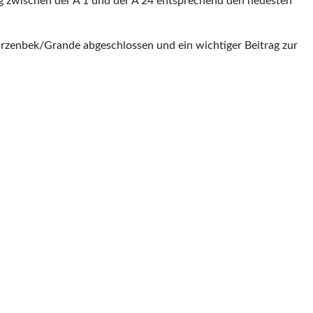
g zwischen der A 1 und der A 24 entsprechend den neuesten
warzenbek/Grande abgeschlossen und ein wichtiger Beitrag zur