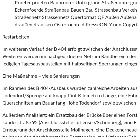
Pruefer pruefen Baupruefer Untergrund Straßenuntergr
Eckernfoerde Straßenbau Bauen Bau Strassenbau Verkeh
Straßennetz Strassennetz Querformat QF Außen Außen
draußen draussen Osterroenfeld PresseONLY nnn Copyrig
Restarbeiten
Im weiteren Verlauf der B 404 erfolgt zwischen der Anschluss
Weiteren werden im nachgeordneten Netz im Randbereich der B
lediglich Tagesausbaustellen mit halbseitigen Sperrungen eing
Eine Maßnahme – viele Sanierungen
Im Rahmen des B 404-Ausbaus wurden zahlreiche Arbeiten ausge
Todendorf/Sprenge auf knapp fünf Kilometern Länge, eine Fahr
Querschnitten am Bauanfang Höhe Todendorf sowie zwischen d
Außerdem finalisiert: ein Ersatzbau der Brücke über einen For
Landesstraße 92 (Anschlussstelle Lütjensee/Schönberg), eine 
Erneuerung der Anschlussstelle Mollhagen, eine Deckenerneuer