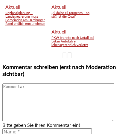
Aktuell
Aktuell
Regionalplanung –
„Si dolce è’l tormento – so
Landesregierung muss
süß ist die Qual“
Gemeinden am Hamburger
Rand endlich ernst nehmen
Aktuell
PKW brannte nach Unfall bei
Lütau Autofahrer
lebensgefährlich verletzt
Kommentar schreiben (erst nach Moderation
sichtbar)
Bitte geben Sie Ihren Kommentar ein!