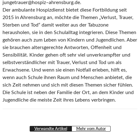
jungetrauer@hospiz
–
ahrensburg.de
.
Der ambulante Hospizdienst bietet diese Fortbildung
seit
2015 in Ahrensburg an, möchte die Themen
„Verlust, Trauer,
Sterben und Tod“ damit weiter aus der Tabuzone
herausholen, sie in den Schulalltag
integrieren. Diese Themen
gehören auch zum Leben von Kindern und Jugendlichen. Aber
sie
brauchen
altersgerec
hte
Antworten,
Offenheit
und
Sensibilität.
Kinder
gehen
oft
sehr
viel
unverkrampfter und
selbstverständlicher mit Trauer, Verlust und Tod um als
Erwachsene. Und wenn
sie einen Notfall erleben, hilft es,
we
nn auch Schule ihnen Raum und Menschen anbietet, die
sich
Zeit nehmen und sich mit diesen Themen sicher fühlen.
Die Schule ist neben der Familie der Ort, an
dem Kinder und
Jugendliche die meiste Zeit ihres Lebens verbringen.
Verwandte Artikel
Mehr vom Autor