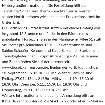
Handwerkszeug für den Schulalltag und liefert
Hintergrundinformationen. Die Fortbildung hilft den
Teilnehmer*in
nen zum Thema sprachfähiger zu werden, in
akuten Notsituationen wie auch in der
Präventionsarbeit im
Unterricht.
Die Fortbildung umfasst fünf Treffen mit einem Umfang von
insgesamt 18 Stunden und findet in den
Räumen des
ambulanten
Hospizdienstes in der Manhagener Allee 51 statt.
Sie kostet pro Teilnehmer
150€.
Die
Referentinnen
sind
Sabine
Schaefer
–
Kehnert
und
Katja
Balkenhol
(Sterbe
–
und
Trauerbegleiterinnen,
Hospiz
Ahrensburg
e.V.).
Die
Termine
und
Zeiten
finden
Sie
auf
der
Intern
etseite
www.hospiz
–
ahrensburg.de
. Beginn der Fortbildung ist der
1
8
. September
, 15.30
–
18.30
Uhr
.
Weitere Termine sind:
Freitag, 27.09., 15 bis 21 Uhr; Mittwoch, 9.10., 15.30 bis
18.30 Uhr;
Dienstag, 5.11., 15.30 bis 18.30 Uhr und
Donnerstag, 21.11., 15.30 bis 18.30 Uhr.
Weitere Informationen und auch die Anmeldung bitte an
Katja Balkenhol unter 0151
–
74 41 57 72
oder über E
–
Mail an