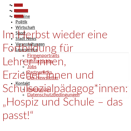
Aktuell
Gesellschaft
Aktuell
Termine
Termine
Politik
Wirtschaft
Im Herbst wieder eine
Sport
Stadt News
Veranstaltungen
Fortbildung für
Leserservice
Firmenportraits
Lehrer*innen,
Historisches
Jobs
Erzieher*innen und
Partnerlinks
Der Newsletter
Kontakt
Schulsozialpädagog*innen:
Impressum
Datenschutzbedingungen
„Hospiz und Schule – das
passt!“