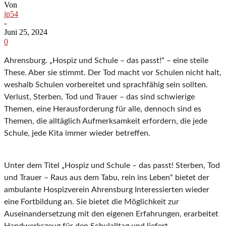
Von
jp54
-
Juni 25, 2024
0
Ahrensburg.
„Hospiz und Schule
–
das passt!“
–
eine steile
These. Aber sie stimmt. Der Tod macht
vor Schulen nicht halt,
weshalb Schulen vorbereitet und sprachfähig sein sollten.
Verlust, Sterben,
Tod und Trauer
–
das sind schwierige
Themen, eine Herausforderung für
alle, d
ennoch
sind es
Themen, die
alltäglich Aufmerksamkeit erfordern, die jede
Schule, jede Kita immer wieder betreffen.
Unter dem Titel „Hospiz und Schule
–
das passt! Sterben, Tod
und Trauer
–
Raus aus dem Tabu, rein
ins Leben“ bietet der
ambulante Hospi
z
verein
Ahrensburg Interessierten wieder
eine Fortbildung an.
Sie bietet die Möglichkeit zur
Auseinandersetzung mit den eigenen Erfahrungen, erarbeitet